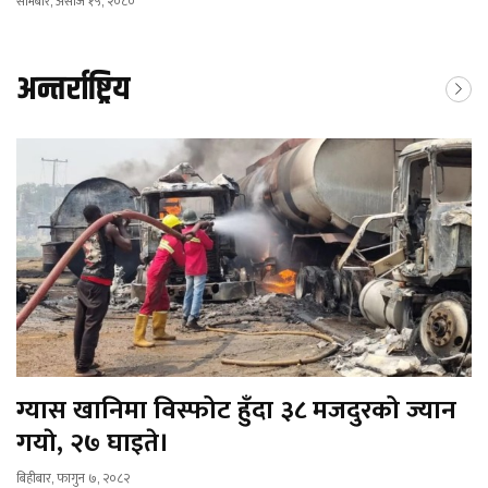
सोमबार, असोज १५, २०८०
अन्तर्राष्ट्रिय
ग्यास खानिमा विस्फोट हुँदा ३८ मजदुरको ज्यान
गयाे, २७ घाइते।
बिहीबार, फागुन ७, २०८२