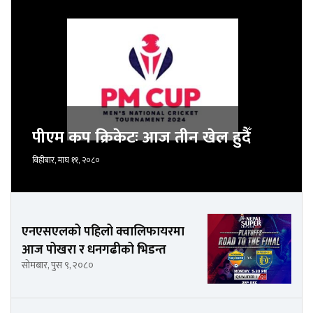
पीएम कप क्रिकेटः आज तीन खेल हुदैँ
बिहीबार, माघ ११, २०८०
एनएसएलको पहिलो क्वालिफायरमा
आज पोखरा र धनगढीको भिडन्त
सोमबार, पुस ९, २०८०