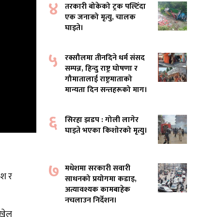
४
तरकारी बोकेको ट्रक पल्टिँदा
एक जनाको मृत्यु, चालक
घाइते।
५
रक्सौलमा तीनदिने धर्म संसद
सम्पन्न, हिन्दु राष्ट्र घोषणा र
गौमातालाई राष्ट्रमाताको
मान्यता दिन सन्तहरूको माग।
६
सिरहा झडप : गोली लागेर
घाइते भएका किशोरको मृत्यु।
७
मधेशमा सरकारी सवारी
ेश र
साधनको प्रयोगमा कडाइ,
अत्यावश्यक कामबाहेक
नचलाउन निर्देशन।
 खेल