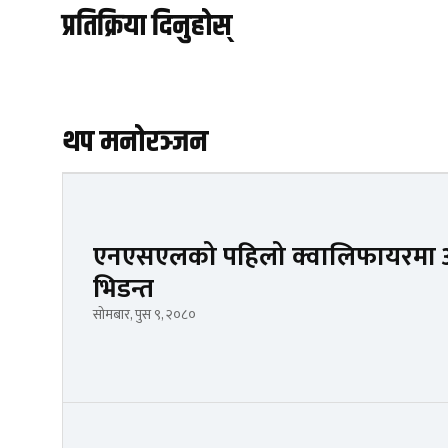
प्रतिक्रिया दिनुहोस्
थप मनोरञ्जन
एनएसएलको पहिलो क्वालिफायरमा
भिडन्त
सोमबार, पुस ९, २०८०