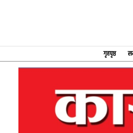
गृहपृष्ठ
स