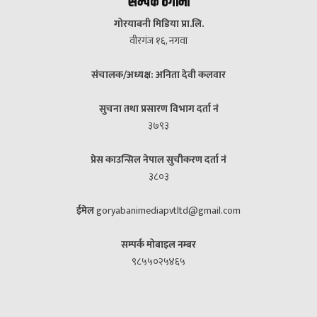
सम्पर्क ठेगाना
गोरयाबनी मिडिया प्रा.लि.
वीरगंज १६, नगवा
संचालक/अध्यक्ष: अनिता देवी कलवार
सुचना तथा प्रसारण विभाग दर्ता नं
३७९३
प्रेस काउन्सिल नेपाल सुचीकरण दर्ता नं
३८०३
ईमेल
goryabanimediapvtltd@gmail.com
सम्पर्क मोबाइल नम्बर
९८५५०२५४६५