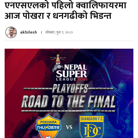
एनएसएलको पहिलो क्वालिफायरमा
आज पोखरा र धनगढीको भिडन्त
akhilesh
सोमबार, पुस ९, २०८०