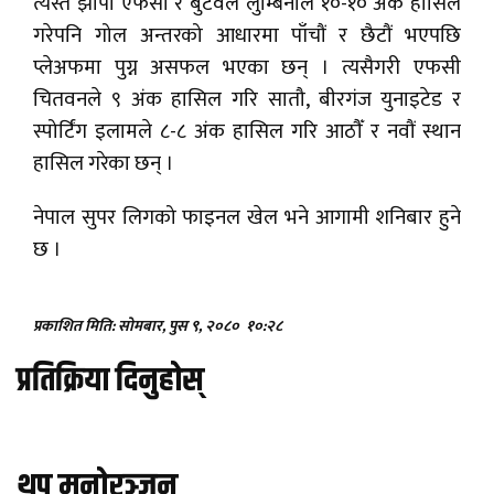
त्यस्तै झापा एफसी र बुटवल लुम्बिनीले १०-१० अंक हासिल
गरेपनि गोल अन्तरको आधारमा पाँचौं र छैटौं भएपछि
प्लेअफमा पुग्न असफल भएका छन् । त्यसैगरी एफसी
चितवनले ९ अंक हासिल गरि सातौ, बीरगंज युनाइटेड र
स्पोर्टिंग इलामले ८-८ अंक हासिल गरि आठौँ र नवौं स्थान
हासिल गरेका छन् ।
नेपाल सुपर लिगको फाइनल खेल भने आगामी शनिबार हुने
छ ।
प्रकाशित मिति: सोमबार, पुस ९, २०८०
१०:२८
प्रतिक्रिया दिनुहोस्
थप मनोरञ्जन