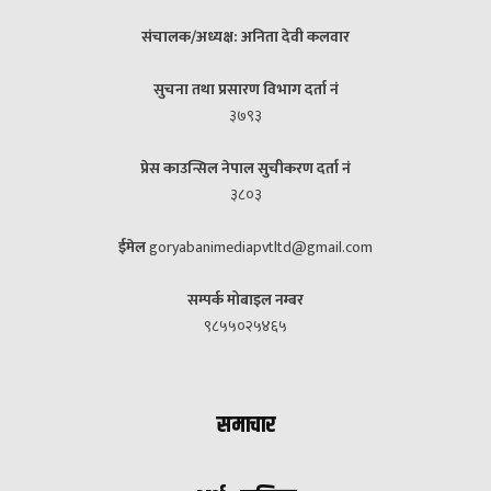
संचालक/अध्यक्ष: अनिता देवी कलवार
सुचना तथा प्रसारण विभाग दर्ता नं
३७९३
प्रेस काउन्सिल नेपाल सुचीकरण दर्ता नं
३८०३
ईमेल
goryabanimediapvtltd@gmail.com
सम्पर्क मोबाइल नम्बर
९८५५०२५४६५
समाचार