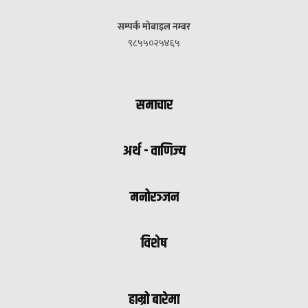
सम्पर्क मोबाइल नम्बर
९८५५०२५४६५
समाचार
अर्थ - वाणिज्य
मनोरञ्जन
विशेष
हाम्रो बारेमा