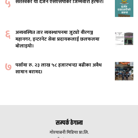
५
सशस्त्रका यी दर्जन एसएसपीको जिम्मेवारी हेरफेर।
६
अव्यवस्थित तार व्यवस्थापनमा जुट्यो वीरगञ्ज
महानगर, इन्टरनेट सेवा प्रदायकलाई छलफलमा
बोलाइयो।
७
पर्सामा रु. २३ लाख ५८ हजारभन्दा बढीका अवैध
सामान बरामद।
सम्पर्क ठेगाना
गोरयाबनी मिडिया प्रा.लि.