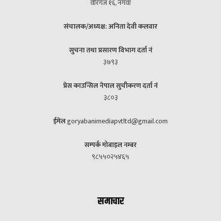
वीरगंज १६, नगवा
संचालक/अध्यक्ष: अनिता देवी कलवार
सुचना तथा प्रसारण विभाग दर्ता नं
३७९३
प्रेस काउन्सिल नेपाल सुचीकरण दर्ता नं
३८०३
ईमेल
goryabanimediapvtltd@gmail.com
सम्पर्क मोबाइल नम्बर
९८५५०२५४६५
समाचार