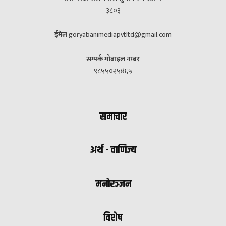
३८०३
ईमेल
goryabanimediapvtltd@gmail.com
सम्पर्क मोबाइल नम्बर
९८५५०२५४६५
समाचार
अर्थ - वाणिज्य
मनोरञ्जन
विशेष