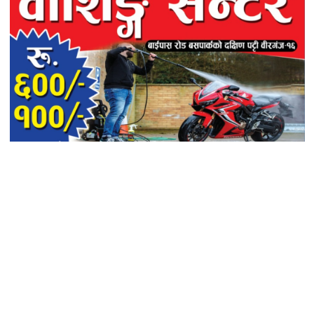
बिरगंज रानिघाटस्थित बिपिएस +2
कलेजद्वारा कक्षा १२ का
विद्यार्थीहरूलाई भावपूर्ण बिदाई
गरिएको छ।
akhilesh
शुक्रबार, जेठ १, २०८३