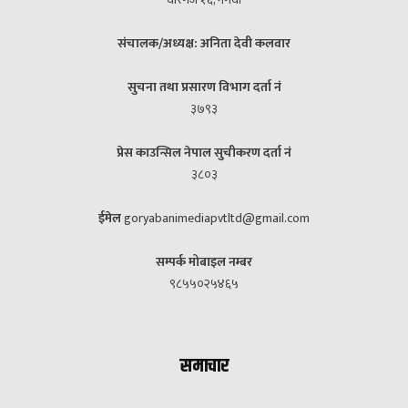
संचालक/अध्यक्ष: अनिता देवी कलवार
सुचना तथा प्रसारण विभाग दर्ता नं
३७९३
प्रेस काउन्सिल नेपाल सुचीकरण दर्ता नं
३८०३
ईमेल
goryabanimediapvtltd@gmail.com
सम्पर्क मोबाइल नम्बर
९८५५०२५४६५
समाचार