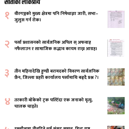
साताको लोकप्रीय
१
वीरगञ्जको मुख्य क्षेत्रमा पनि निषेधाज्ञा जारी, सभा–
जुलुस गर्न रोक।
२
पर्सा प्रशासनको सार्वजनिक अपिल स् अफवाह
नफैलाउन र सामाजिक सद्भाव कायम राख्न आग्रह।
३
तीन महिनादेखि हुण्डी बरामदको विवरण सार्वजनिक
छैन, जिल्ला प्रहरी कार्यालय पर्सामाथि बढ्दै प्रश्न ?।
४
तरकारी बोकेको ट्रक पल्टिँदा एक जनाको मृत्यु,
चालक घाइते।
रक्सौलमा तीनदिने धर्म संसद सम्पन्न, हिन्दु राष्ट्र