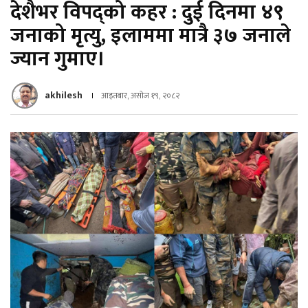
देशैभर विपद्को कहर : दुई दिनमा ४९
जनाको मृत्यु, इलाममा मात्रै ३७ जनाले
ज्यान गुमाए।
akhilesh
आइतबार, असोज १९, २०८२