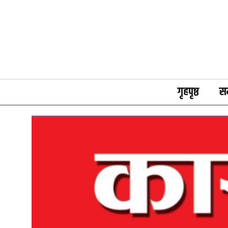
गृहपृष्ठ
स