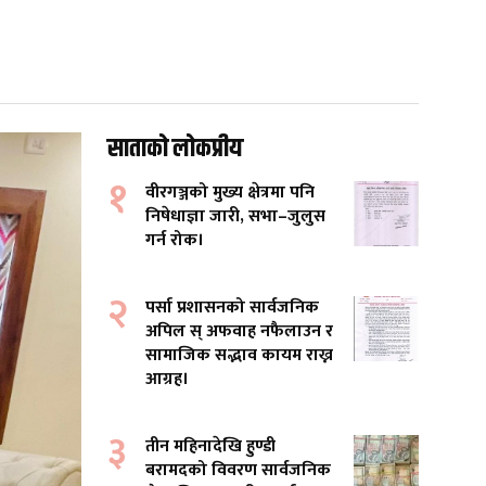
साताको लोकप्रीय
१
वीरगञ्जको मुख्य क्षेत्रमा पनि
निषेधाज्ञा जारी, सभा–जुलुस
गर्न रोक।
२
पर्सा प्रशासनको सार्वजनिक
अपिल स् अफवाह नफैलाउन र
सामाजिक सद्भाव कायम राख्न
आग्रह।
३
तीन महिनादेखि हुण्डी
बरामदको विवरण सार्वजनिक