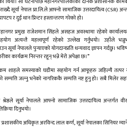
 भएको थियो। सो घटनापछि महानगरपालिकाको दैनिक प्रशासनिक का
्दै सूर्या नेपाल प्रा.लि.ले आफ्नो सामाजिक उत्तरदायित्व (CSR) अन्त
ापटप र दुई थान प्रिन्टर हस्तान्तरण गरेको हो।
ंज महानगर प्रमुख राजेशमान सिंहले असहज अवस्थामा रहेको कार्याल
हयोग अत्यन्तै महत्त्वपूर्ण रहेको उल्लेख गर्नुभयो। उहाँले भन्नु
या नेपालले पुर्‍याएको योगदानप्रति धन्यवाद ज्ञापन गर्दछु। भविष
ा कार्यक्रम निरन्तर रहून् भन्ने मेरो अपेक्षा छ।”
विक्रम शाहले समस्याको घडीमा सहयोग गर्न आफूहरु जहिल्यै तत्पर 
ो सम्पत्ति जल्नु भनेको नागरिककै सम्पत्ति नष्ट हुनु हो। सबै मिलेर स
ी श्रेष्ठले सूर्या नेपालले आफ्नो सामाजिक उत्तरदायित्व अन्तर्गत वी
िक्रिया दिनुभयो।
ुख प्रशासकीय अधिकृत अरविन्द लाल कर्ण, सूर्या नेपालका सिनियर म्या