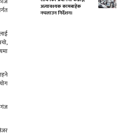
मकाज
अत्यावश्यक कामबाहेक
र्गत
नचलाउन निर्देशन।
यलाई
भयो,
्यमा
रहने
हयोग
रगंज
नेजर