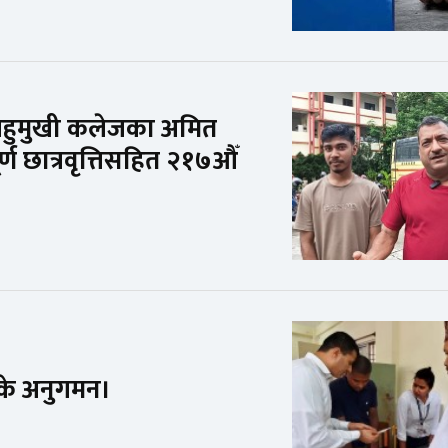
न बहुमुखी कलेजका अमित
र्ण छात्रवृत्तिसहित २१७औँ
्के अनुगमन।