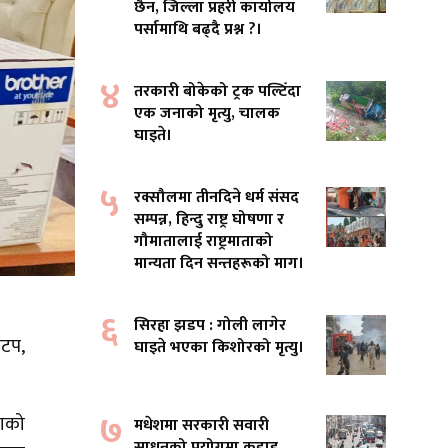
छैन, जिल्ला प्रहरी कार्यालय
पर्सामाथि बढ्दै प्रश्न ?।
४
तरकारी बोकेको ट्रक पल्टिँदा
एक जनाको मृत्यु, चालक
घाइते।
५
रक्सौलमा तीनदिने धर्म संसद
सम्पन्न, हिन्दु राष्ट्र घोषणा र
गौमातालाई राष्ट्रमाताको
मान्यता दिन सन्तहरूको माग।
६
सिरहा झडप : गोली लागेर
पटप,
घाइते भएका किशोरको मृत्यु।
७
ाको
मधेशमा सरकारी सवारी
साधनको प्रयोगमा कडाइ,