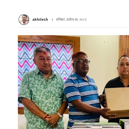
akhilesh
शनिबार, असोज ११, २०८२