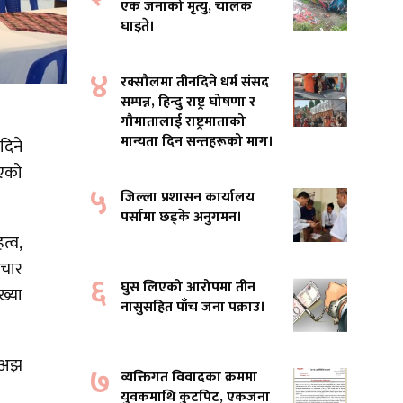
एक जनाको मृत्यु, चालक
घाइते।
४
रक्सौलमा तीनदिने धर्म संसद
सम्पन्न, हिन्दु राष्ट्र घोषणा र
गौमातालाई राष्ट्रमाताको
मान्यता दिन सन्तहरूको माग।
दिने
भएको
५
जिल्ला प्रशासन कार्यालय
पर्सामा छड्के अनुगमन।
त्व,
ाचार
६
घुस लिएको आरोपमा तीन
ख्या
नासुसहित पाँच जना पक्राउ।
ई अझ
७
व्यक्तिगत विवादका क्रममा
युवकमाथि कुटपिट, एकजना