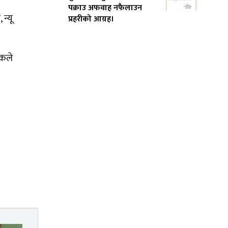
पक्राउ अफवाह नफैलाउन
न्यू
प्रहरीको आग्रह।
जकले