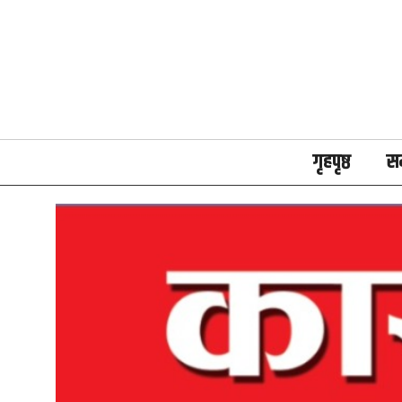
गृहपृष्ठ
स