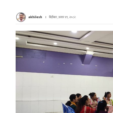
akhilesh
बिहीबार, असार १९, २०८२